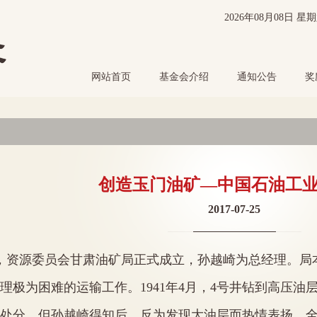
2026年08月08日 
网站首页
基金会介绍
通知公告
奖
创造玉门油矿—中国石油工
2017-07-25
，资源委员会甘肃油矿局正式成立，孙越崎为总经理。局
理极为困难的运输工作。
1941
年
4
月，
4
号井钻到高压油
处分，但孙越崎得知后，反为发现大油层而热情表扬，