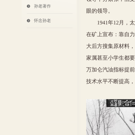
孙老著作
眼的领导。
怀念孙老
1941
年
12
月，太
在矿上宣布：靠自力
大后方搜集原材料，
家属甚至小学生都要
万加仑汽油指标提前
技术水平不断提高，