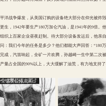
平洋战争爆发，从美国订购的设备绝大部分在仰光被炸
更生，
1942
年要生产
180
万加仑汽油，是
1941
年的
9
倍。
组织上百家企业昼夜赶制。待大部分设备发运后，他亲
问：我们今年的任务是多少？他们都能大声回答：“
180
完成，汽笛响起，全矿一片欢腾，孙越崎一生中第二次
产量占全国的
90%
以上，大大缓解了油荒，有力地支持了