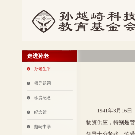
走进孙老
孙老生平
领导题词
珍贵纪念
1941
年
3
月
16
日
纪念馆
物资供应，特别是管
越崎中学
领导十分紧张，怕受