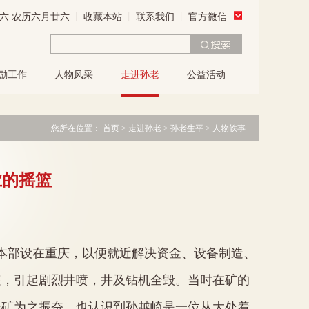
星期六 农历六月廿六
丨
收藏本站
丨
联系我们
丨
官方微信
励工作
人物风采
走进孙老
公益活动
您所在位置：
首页
>
走进孙老
>
孙老生平
>
人物轶事
业的摇篮
本部设在重庆，以便就近解决资金、设备制造、
层，引起剧烈井喷，井及钻机全毁。当时在矿的
全矿为之振奋，也认识到孙越崎是一位从大处着