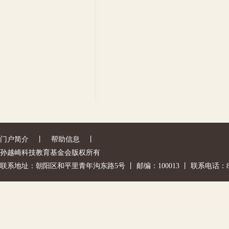
门户简介
丨
帮助信息
丨
孙越崎科技教育基金会版权所有
联系地址：朝阳区和平里青年沟东路5号 丨 邮编：100013 丨 联系电话：842