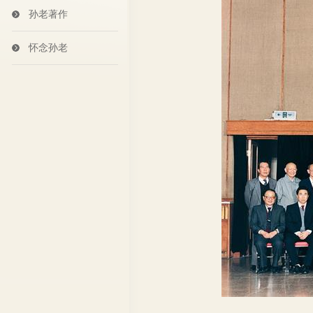
孙老著作
怀念孙老