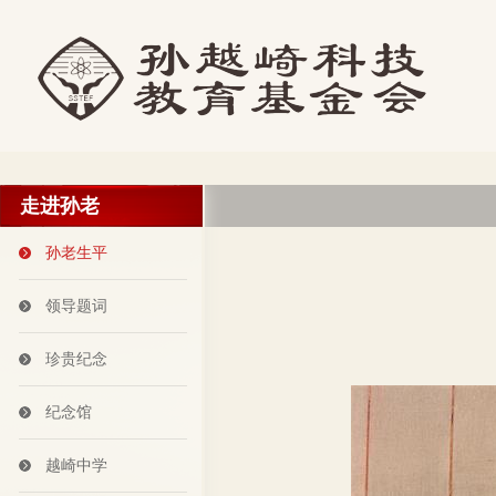
走进孙老
孙老生平
领导题词
珍贵纪念
纪念馆
越崎中学