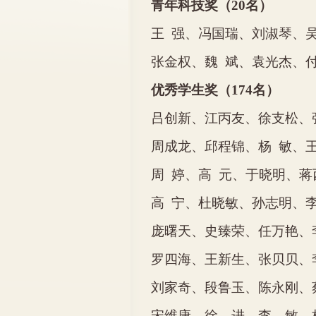
青年科技奖（
20
名）
王
强、冯国瑞、刘淑琴、
张金权、魏
斌、袁光杰、
优秀学生奖（
174
名）
吕创新、江丙友、徐支松、
周成龙、邱程锦、杨
敏、
周
婷、高
元、于晓明、蒋
高
宁、杜晓敏、孙志明、
庞曙天、史臻荣、任万艳、
罗四海、王新生、张贝贝、
刘家奇、段鲁玉、陈永刚、
宋维康、徐 进、李 敏、