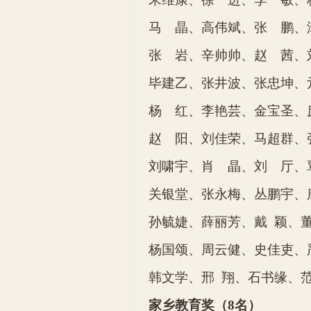
马 晶、高伟斌、张 鹏、
张 岩、辛帅帅、赵 茜、
毕建乙、张井波、张忠坤、
杨 红、李艳芸、金宝圣、
赵 阳、刘佳荣、马超群、
刘啸宇、肖 晶、刘 厅、
关银堂、张永梅、丛鹏宇、
孙毓婕、薛丽芳、戴
颖、
杨国颂、周云健、史佳吏、
韩文学、邢
翔、石书缘、
家乡教育奖（
8
名）