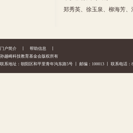
郑秀英、徐玉泉、柳海芳、潘
门户简介
丨
帮助信息
丨
孙越崎科技教育基金会版权所有
联系地址：朝阳区和平里青年沟东路5号 丨 邮编：100013 丨 联系电话：842